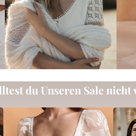
lltest 
du 
Unseren 
Sale 
nicht 