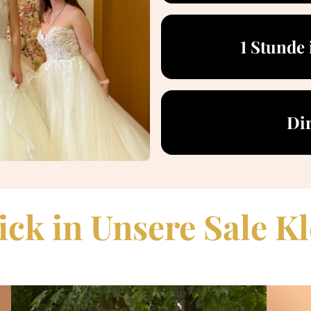
1 Stunde 
Di
ick 
in 
Unsere 
Sale 
Kl