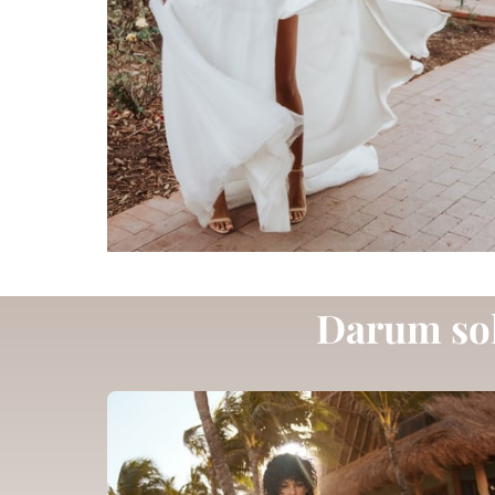
Darum 
so