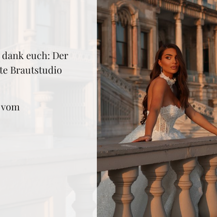
d dank euch: Der 
e Brautstudio 
h vom 
 