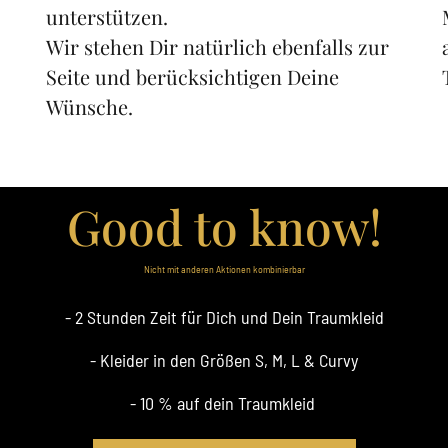
unterstützen.

Wir stehen Dir natürlich ebenfalls zur 
Seite und berücksichtigen Deine 
Wünsche.
Good 
to 
know!
Nicht 
mit 
anderen 
Aktionen 
kombinierbar
- 2 Stunden Zeit für Dich und Dein Traumkleid
- Kleider in den Größen S, M, L & Curvy